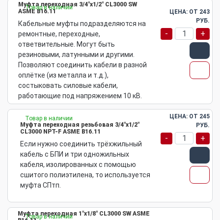
Муфта переходная 3/4"х1/2" CL3000 SW
Товар в наличии
ASME B16.11
ЦЕНА: ОТ
243
РУБ.
Кабельные муфты подразделяются на
-
+
ремонтные, переходные,
ответвительные. Могут быть
резиновыми, латунными и другими.
Позволяют соединить кабели в разной
оплётке (из металла и т.д.),
состыковать силовые кабели,
работающие под напряжением 10 кВ.
ЦЕНА: ОТ
245
Товар в наличии
Муфта переходная резьбовая 3/4"х1/2"
РУБ.
CL3000 NPT-F ASME B16.11
-
+
Если нужно соединить трёхжильный
кабель с БПИ и три одножильных
кабеля, изолированных с помощью
сшитого полиэтилена, то используется
муфта СПтп.
Муфта переходная 1"х1/8" CL3000 SW ASME
Товар в наличии