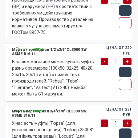
Производятся с внутренней резьбой
(ВР) и наружной (НР) в соответствии с
требованиями действующих
нормативов. Производство деталей из
ковкого чугуна регламентируется
ГОСТом 8957-75.
ЦЕНА: ОТ
229
Товар в наличии
Муфта переходная 1/2"х3/8" CL3000 SW
РУБ.
ASME B16.11
-
+
В нашем магазине можно купить муфты
разных размеров (100х50, 32х25, 40х20,
25х15, 20х15 и т.д.) от известных
производителей: “Rehau”, “Tebo”,
“Tiemme”, “Valtec” (VTr.240). Резьба
может быть G1 и другая.
ЦЕНА: ОТ
231
Товар в наличии
Муфта переходная 3/4"х1/8" CL3000 SW
РУБ.
ASME B16.11
-
+
У нас есть муфты “Гюрза” (для
установок оповещения), “Гейзер 25008”
(для фильтров воды), “Locust” (для