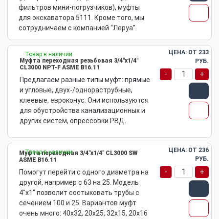
фильтров мини-погрузчиков), муфты
для экскаватора 5111. Кроме того, мы
сотрудничаем с компанией “Леруа”.
ЦЕНА: ОТ
233
Товар в наличии
Муфта переходная резьбовая 3/4"х1/4"
РУБ.
CL3000 NPT-F ASME B16.11
-
+
Предлагаем разные типы муфт: прямые
и угловые, двух-/однораструбные,
клеевые, евроконус. Они используются
для обустройства канализационных и
других систем, опрессовки РВД.
ЦЕНА: ОТ
236
Товар в наличии
Муфта переходная 3/4"х1/4" CL3000 SW
РУБ.
ASME B16.11
-
+
Помогут перейти с одного диаметра на
другой, например с 63 на 25. Модель
4"х1" позволит состыковать трубы с
сечением 100 и 25. Вариантов муфт
очень много: 40х32, 20х25, 32х15, 20х16