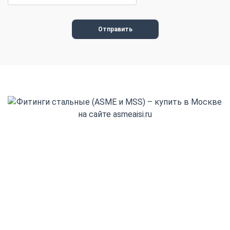
+7(800) 555-32-13
Заказать обратный звонок
Адрес выдачи: Деловые Линии
Адрес выдачи: Деловые Линии
Красноярск, Северное ш., 17с1
info@asmeaisi.ru