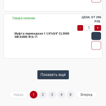
ЦЕНА: ОТ
296
Товар в наличии
РУБ.
-
+
Муфта переходная 1 1/4"х3/4" CL3000
SW ASME B16.11
Показать ещё
Назад
1
2
3
4
8
Вперед