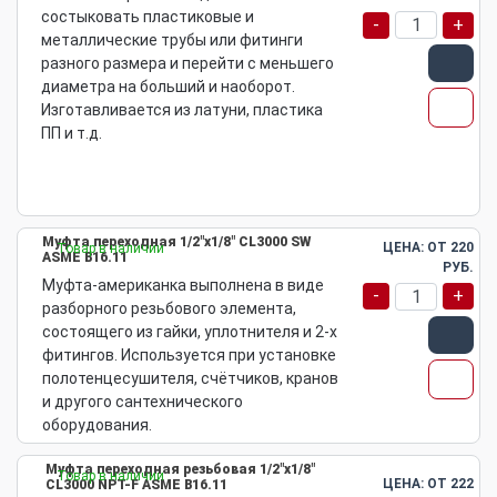
состыковать пластиковые и
-
+
металлические трубы или фитинги
разного размера и перейти с меньшего
диаметра на больший и наоборот.
Изготавливается из латуни, пластика
ПП и т.д.
Муфта переходная 1/2"х1/8" CL3000 SW
ЦЕНА: ОТ
220
Товар в наличии
ASME B16.11
РУБ.
Муфта-американка выполнена в виде
-
+
разборного резьбового элемента,
состоящего из гайки, уплотнителя и 2-х
фитингов. Используется при установке
полотенцесушителя, счётчиков, кранов
и другого сантехнического
оборудования.
Муфта переходная резьбовая 1/2"х1/8"
Товар в наличии
ЦЕНА: ОТ
222
CL3000 NPT-F ASME B16.11