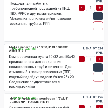
РУБ.
Подходит для работы с
-
+
трубопроводной продукцией из ПНД,
ПВХ, PPRC и других материалов.
Модель из пропилена вн/вн позволяет
соединить трубы из PPR.
Муфта переходная 1/2"х1/4" CL3000 SW
ЦЕНА: ОТ
224
Товар в наличии
ASME B16.11
РУБ.
Компрессионная муфта 50х32 или 50х40
-
+
предназначена для соединения
полиэтиленовых труб и фитингов. Для
стыковки 2-х полипропиленовых (ППР)
изделий подойдут модели Valtec 25х 20.
Соединение осуществляется с
помощью пайки.
ЦЕНА: ОТ
226
Товар в наличии
Муфта переходная резьбовая 1/2"х3/8"
РУБ.
CL3000 NPT-F ASME B16.11
-
+