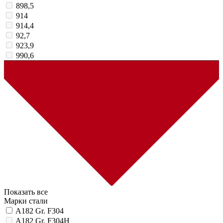
898,5
914
914,4
92,7
923,9
990,6
Показать все
Марки стали
A182 Gr. F304
A182 Gr. F304H