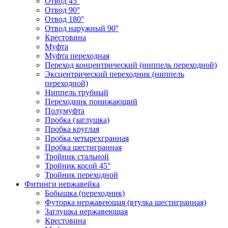
Отвод 45°
Отвод 90°
Отвод 180°
Отвод наружный 90°
Крестовина
Муфта
Муфта переходная
Переход концентрический (ниппель переходной)
Эксцентрический переходник (ниппель
переходной)
Ниппель трубный
Переходник понижающий
Полумуфта
Пробка (заглушка)
Пробка круглая
Пробка четырехгранная
Пробка шестигранная
Тройник стальной
Тройник косой 45°
Тройник переходной
Фитинги нержавейка
Бобышка (переходник)
Футорка нержавеющая (втулка шестигранная)
Заглушка нержавеющая
Крестовина