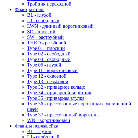
Тройник переходной
Фланцы сталь
BL - глухой
LJ - свободный
LWN - длинный воротниковый
SO - плоский
SW - раструбный
THRD - резьбовой
Type 01 - плоский
Type 02 - свободный
Type 04 - свободный
Type 05 - глухой
Type 11 - воротниковый
Type 12 - сквозной
Type 13 - резьбовой
Type 32 - приварное кольцо
Type 34 - приварной воротник
Type 35 - приварная втулка
Type 36 - прессованные воротники с удлиненной
шеей
Type 37 - прессованный воротник
WN - воротниковый
Фланцы нержавейка
BL - глухой
LJ - свободный