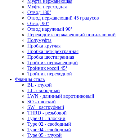
Муфта нержавеющая
Муфта переходная
Отвод 180°
Отвод нержавеющий 45 градусов
Отвод 90°
Отвод наружный 90°
Переходник нержавеющий понижающий
Полумуфта
Пробка круглая
Пробка четырехгранная
Пробка шестигранная
Тройник нержавеющий
Тройник косой 45°
Тройник переходной
Фланцы сталь
BL - глухой
LJ - свободный
LWN - длинный воротниковый
SO - плоский
SW - раструбный
THRD - резьбовой
Type 01 - плоский
Type 02 - свободный
Type 04 - свободный
Type 05 - глухой