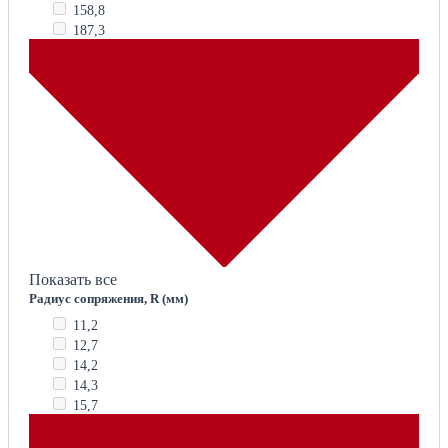
158,8
187,3
Показать все
Радиус сопряжения, R (мм)
11,2
12,7
14,2
14,3
15,7