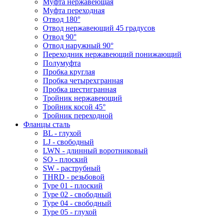
Муфта нержавеющая
Муфта переходная
Отвод 180°
Отвод нержавеющий 45 градусов
Отвод 90°
Отвод наружный 90°
Переходник нержавеющий понижающий
Полумуфта
Пробка круглая
Пробка четырехгранная
Пробка шестигранная
Тройник нержавеющий
Тройник косой 45°
Тройник переходной
Фланцы сталь
BL - глухой
LJ - свободный
LWN - длинный воротниковый
SO - плоский
SW - раструбный
THRD - резьбовой
Type 01 - плоский
Type 02 - свободный
Type 04 - свободный
Type 05 - глухой