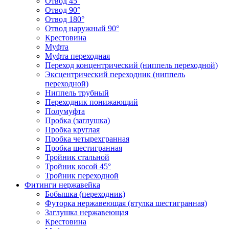
Отвод 45°
Отвод 90°
Отвод 180°
Отвод наружный 90°
Крестовина
Муфта
Муфта переходная
Переход концентрический (ниппель переходной)
Эксцентрический переходник (ниппель
переходной)
Ниппель трубный
Переходник понижающий
Полумуфта
Пробка (заглушка)
Пробка круглая
Пробка четырехгранная
Пробка шестигранная
Тройник стальной
Тройник косой 45°
Тройник переходной
Фитинги нержавейка
Бобышка (переходник)
Футорка нержавеющая (втулка шестигранная)
Заглушка нержавеющая
Крестовина