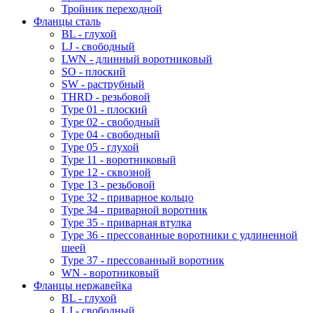
Тройник переходной
Фланцы сталь
BL - глухой
LJ - свободный
LWN - длинный воротниковый
SO - плоский
SW - раструбный
THRD - резьбовой
Type 01 - плоский
Type 02 - свободный
Type 04 - свободный
Type 05 - глухой
Type 11 - воротниковый
Type 12 - сквозной
Type 13 - резьбовой
Type 32 - приварное кольцо
Type 34 - приварной воротник
Type 35 - приварная втулка
Type 36 - прессованные воротники с удлиненной
шеей
Type 37 - прессованный воротник
WN - воротниковый
Фланцы нержавейка
BL - глухой
LJ - свободный